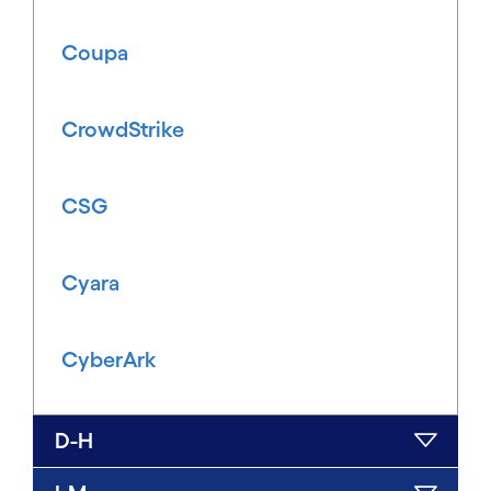
Coupa
CrowdStrike
CSG
Cyara
CyberArk
D-H