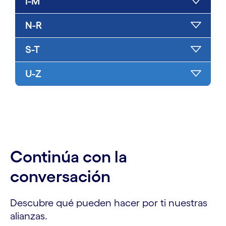
I-M
N-R
S-T
U-Z
Continúa con la
conversación
Descubre qué pueden hacer por ti nuestras
alianzas.