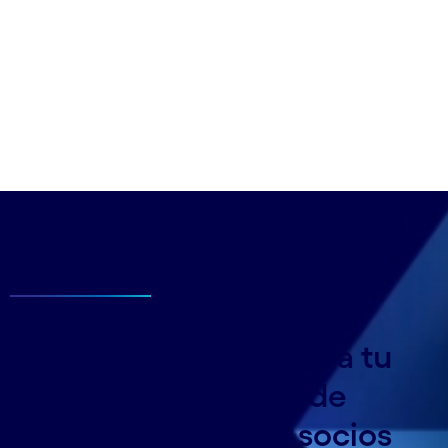
ÉXITO CON RAPIDEZ
Consigue lo mejor para tu
negocio de la mano de
Cognizant y de sus socios