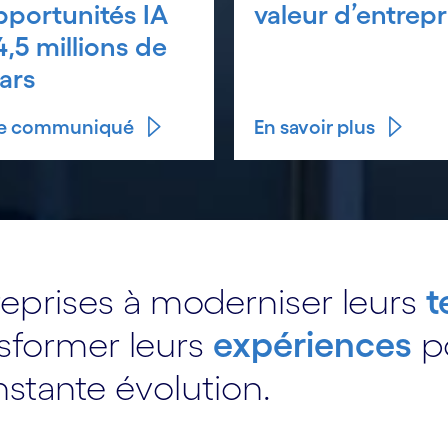
pportunités IA
valeur d’entrepr
4,5 millions de
lars
 le communiqué
En savoir plus
reprises à moderniser leurs
t
sformer leurs
expériences
po
tante évolution.