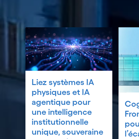
Liez systèmes IA
physiques et IA
agentique pour
Cog
une intelligence
Fro
institutionnelle
pou
unique, souveraine
l’éc