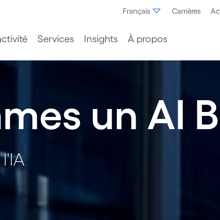
Français
Carrières
Ac
ctivité
Services
Insights
À propos
mes un AI B
l'IA