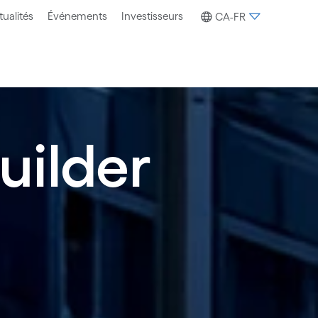
tualités
Événements
Investisseurs
CA-FR
uilder