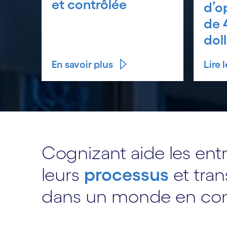
et contrôlée
d’o
de 
dol
En savoir plus
Lire
Cognizant aide les ent
leurs
processus
et tran
dans un monde en cons