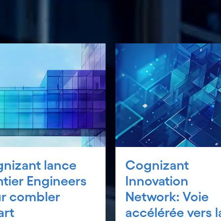
nizant lance
Cognizant
ntier Engineers
Innovation
r combler
Network: Voie
art
accélérée vers l