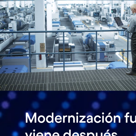
Modernización ful
viene después