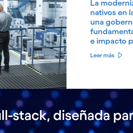
La moderniz
nativos en 
una goberna
fundamental
e impacto p
Leer más
l-stack, diseñada par