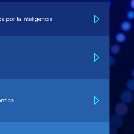
 por la inteligencia
éntica