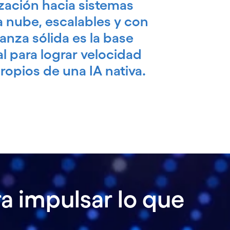
ación hacia sistemas
la nube, escalables y con
nza sólida es la base
 para lograr velocidad
ropios de una IA nativa.
a impulsar lo que