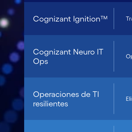
Cognizant Ignition™
Tr
Cognizant Neuro IT
Op
Ops
Operaciones de TI
El
resilientes