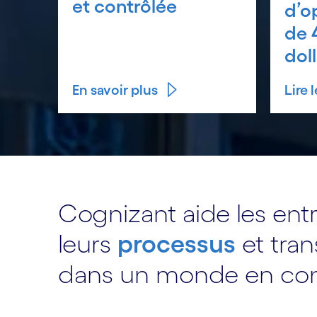
et contrôlée
d’o
de 
dol
En savoir plus
Lire
Cognizant aide les ent
leurs
processus
et tran
dans un monde en cons