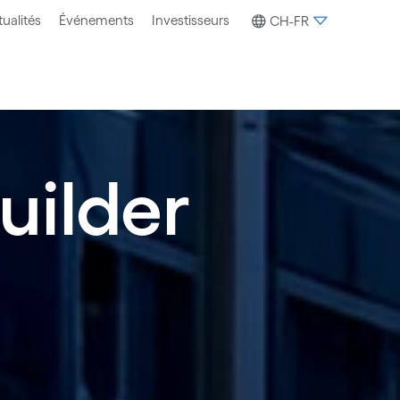
ualités
Événements
Investisseurs
CH-FR
uilder