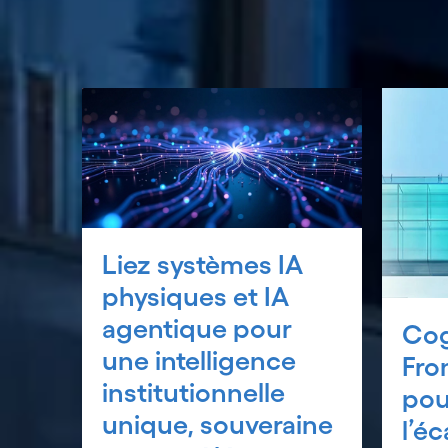
Liez systèmes IA
physiques et IA
agentique pour
Cog
une intelligence
Fro
institutionnelle
pou
unique, souveraine
l’éc