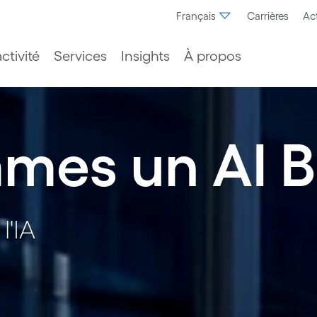
Français
Carrières
Act
ctivité
Services
Insights
À propos
mes un AI B
l'IA