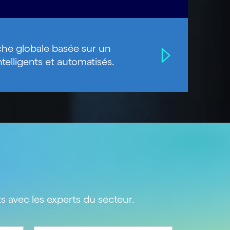
oche globale basée sur un
elligents et automatisés.
s avec les experts du secteur.