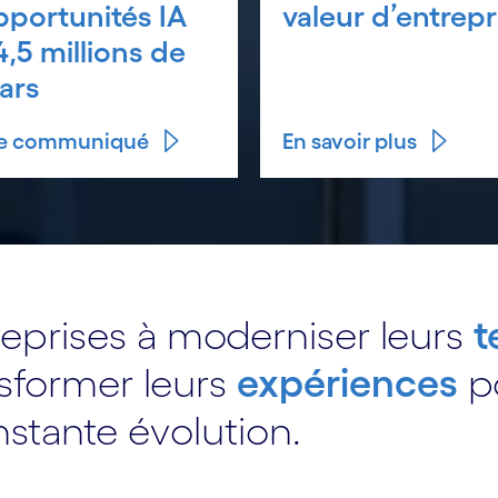
pportunités IA
valeur d’entrepr
4,5 millions de
lars
 le communiqué
En savoir plus
reprises à moderniser leurs
t
sformer leurs
expériences
po
tante évolution.