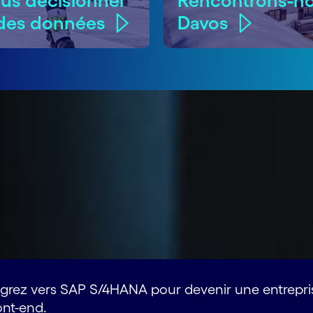
us décisionnel
Rencontrons-no
e des données
Davos
grez vers SAP S/4HANA pour devenir une entreprise
ont-end.