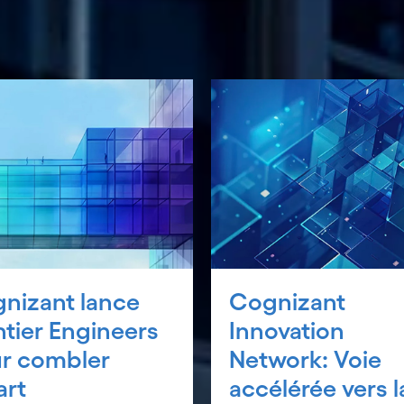
nizant lance
Cognizant
ntier Engineers
Innovation
r combler
Network: Voie
art
accélérée vers l