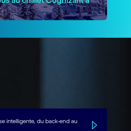
us au chalet Cognizant à
 intelligente, du back-end au