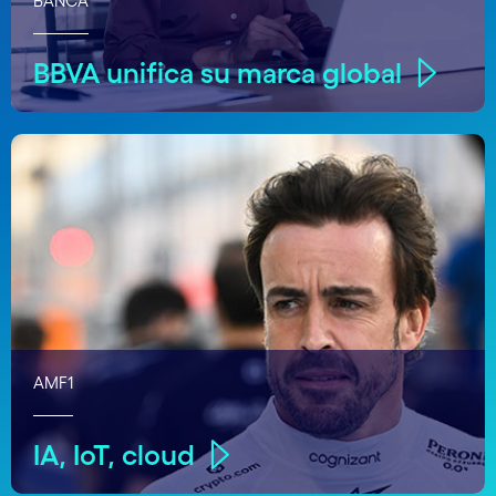
BANCA
BBVA unifica su marca global
AMF1
IA, IoT, cloud