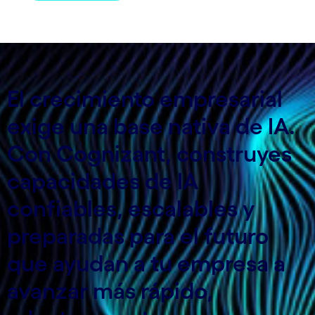
El crecimiento empresarial
exige una base nativa de IA.
Con Cognizant, construyes
capacidades de IA
confiables, escalables y
preparadas para el futuro
que ayudan a tu empresa a
avanzar más rápido,