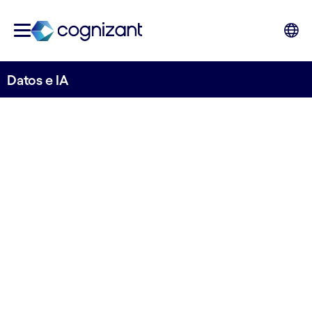
Datos e IA
Potenciar una toma de
decisiones mejor y más
rápida con datos y servicios
de IA