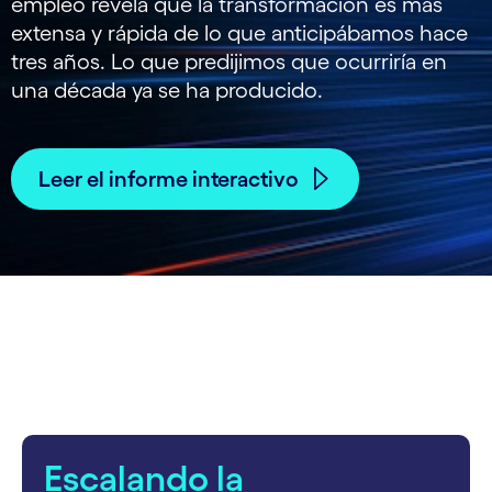
empleo revela que la transformación es más
extensa y rápida de lo que anticipábamos hace
tres años. Lo que predijimos que ocurriría en
una década ya se ha producido.
Leer el informe interactivo
carousel starts
Escalando la