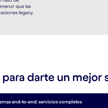
 ratio de
 menor que las
icaciones legacy.
S
para darte un mejor s
temas end-to-end: servicios completos