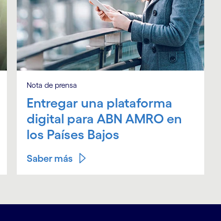
Nota de prensa
Entregar una plataforma
digital para ABN AMRO en
los Países Bajos
Saber más