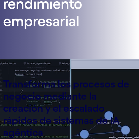
rendimiento
empresarial
Transforma los procesos de
negocio mediante la
creación y el escalado
rápidos de sistemas de IA
agéntica