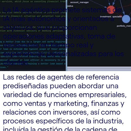
La IA agéntica promete sistemas de
IA más autónomos y orientados a
objetivos, que proporcionan
operaciones adaptativas, toma de
decisiones en tiempo real y
experiencias personalizadas para los
clientes.
Las redes de agentes de referencia
prediseñadas pueden abordar una
variedad de funciones empresariales,
como ventas y marketing, finanzas y
relaciones con inversores, así como
procesos específicos de la industria,
incluida la gestión de la cadena de