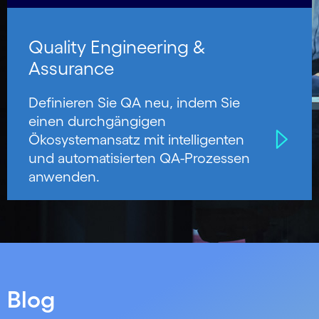
Quality Engineering &
Assurance
Definieren Sie QA neu, indem Sie
einen durchgängigen
Ökosystemansatz mit intelligenten
und automatisierten QA-Prozessen
anwenden.
Blog