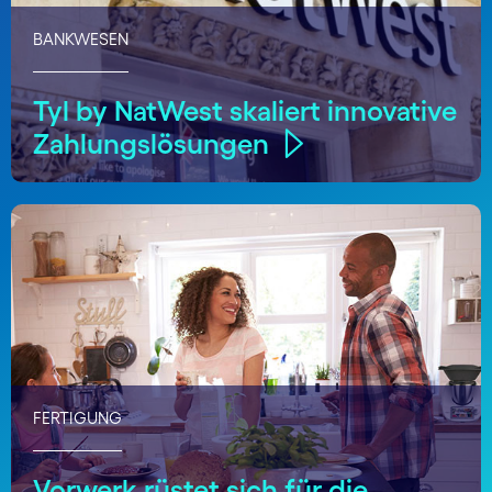
BANKWESEN
Tyl by NatWest skaliert innovative
Zahlungslösungen
FERTIGUNG
Vorwerk rüstet sich für die