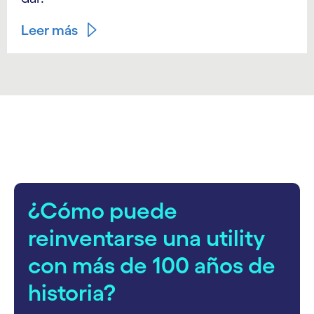
Leer más
carousel starts
¿Cómo puede
reinventarse una utility
con más de 100 años de
historia?