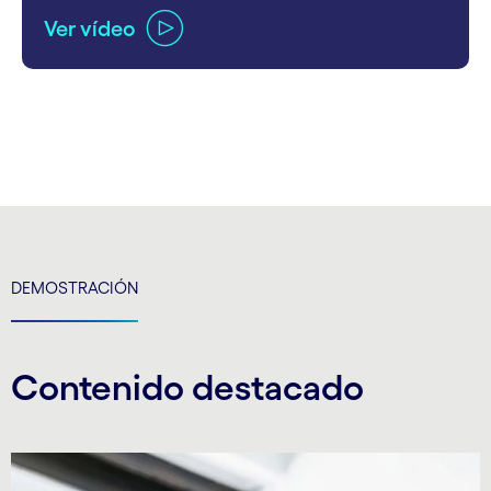
Ver vídeo
carousel ends
DEMOSTRACIÓN
Contenido destacado