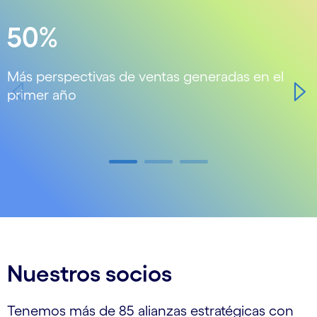
Carousel starts
50%
Más perspectivas de ventas generadas en el
a
primer año
Carousel ends
Nuestros socios
Tenemos más de 85 alianzas estratégicas con