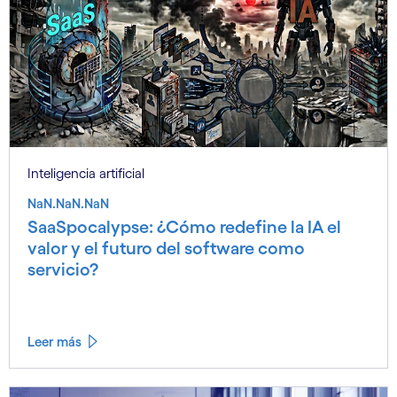
Inteligencia artificial
NaN.NaN.NaN
SaaSpocalypse: ¿Cómo redefine la IA el
valor y el futuro del software como
servicio?
Leer más