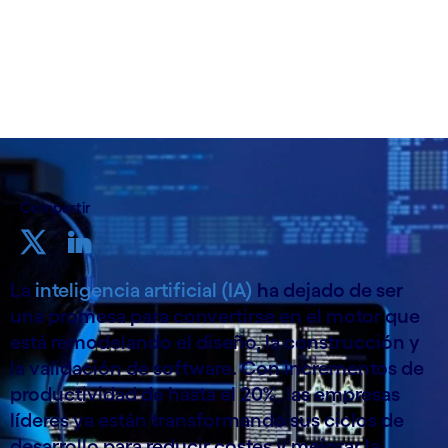
5 de marzo de 2026
Compartir
La
inteligencia artificial (IA)
ha dejado de ser
una promesa para convertirse en el motor que
está remodelando el diseño, la construcción y
la validación de software. Con incrementos de
productividad de hasta el 20%, las empresas
líderes ya están transformando sus ciclos de
desarrollo para reducir costes y mejorar la