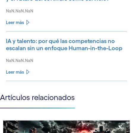
NaN.NaN.NaN
Leer más
IA y talento: por qué las competencias no
escalan sin un enfoque Human-in-the-Loop
NaN.NaN.NaN
Leer más
See less
Artículos relacionados
See more