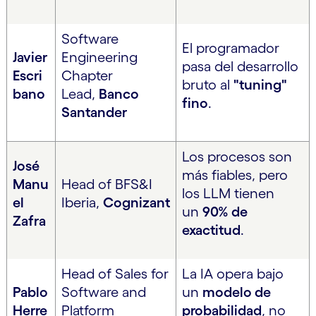
Software
El programador
Javier
Engineering
pasa del desarrollo
Escri
Chapter
bruto al
"tuning"
bano
Lead,
Banco
fino
.
Santander
Los procesos son
José
más fiables, pero
Manu
Head of BFS&I
los LLM tienen
el
Iberia,
Cognizant
un
90% de
Zafra
exactitud
.
Head of Sales for
La IA opera bajo
Pablo
Software and
un
modelo de
Herre
Platform
probabilidad
, no