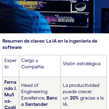
fiabilidad del código.
Para analizar este cambio de paradigma,
contamos con la visión de cuatro referentes
tecnológicos de
Banco Santander
y
Cognizant
.
Resumen de claves: La IA en la ingeniería de
software
Exper
Cargo y
Visión estratégica
to
Compañía
Ferna
Head of
La productividad
ndo J.
Engineering
puede crecer
Muñ
Excellence,
Banc
un
20%
gracias a la
oz-
o Santander
IA.
Costi