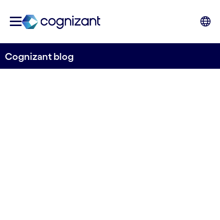
Cognizant blog
Ingeniería de software e IA:
Eficiencia y calidad de
código
Natalia Mosquera, Cognizant Spain copywriter