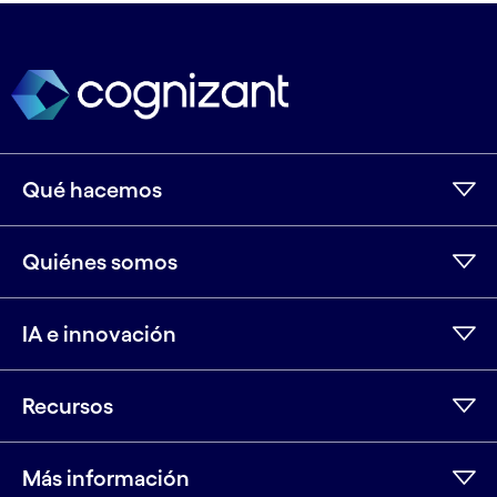
Ver menos
Ver más
Qué hacemos
Quiénes somos
IA e innovación
Recursos
Más información