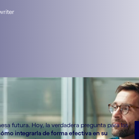
riter
omesa futura. Hoy, la verdadera pregunta para las
cómo integrarla de forma efectiva en su