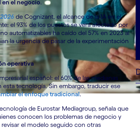
l en el negocio
.
 2026
de Cognizant, el alcance de la IA en el
te: el 93% de los puestos se verá afectado por
s no automatizables ha caído del 57% en 2023 al
cian la urgencia de pasar de la experimentación
ión operativa
empresarial español: el 60% de las medianas
 esta tecnología. Sin embargo, traducir ese
ambiar el enfoque tradicional
.
e Tecnología de Eurostar Mediagroup, señala que
 quienes conocen los problemas de negocio y
 revisar el modelo seguido con otras