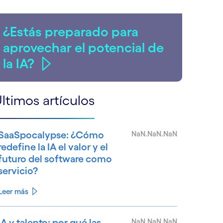
¿Estás preparado para
aprovechar el potencial de
la IA?
ltimos artículos
SaaSpocalypse: ¿Cómo
NaN.NaN.NaN
redefine la IA el valor y el
futuro del software como
servicio?
Leer más
IA y talento: por qué las
NaN.NaN.NaN