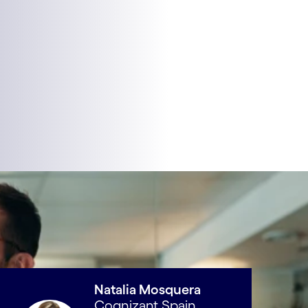
Natalia Mosquera
Cognizant Spain