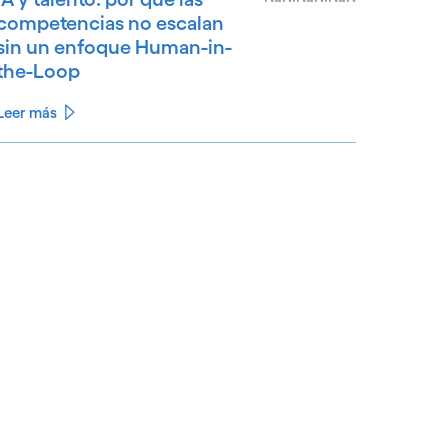
competencias no escalan
sin un enfoque Human-in-
the-Loop
Leer más
See less
ee more