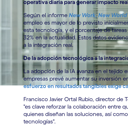
operativa diaria para generar impacto rea
Según el informe
New Work, New World
empleo es mayor de lo previsto inicialmen
esta tecnología, y el porcentaje de tarea
32% en la actualidad. Estos datos eviden
a la integración real.
De la adopción tecnológica a la integrac
La adopción de la IA avanza en el tejido 
empresas prevé aumentar su inversión en
esfuerzo en resultados tangibles exige c
Francisco Javier Ortal Rubio, director d
"es clave reforzar la colaboración entre
quienes diseñan las soluciones, así como
tecnologías".