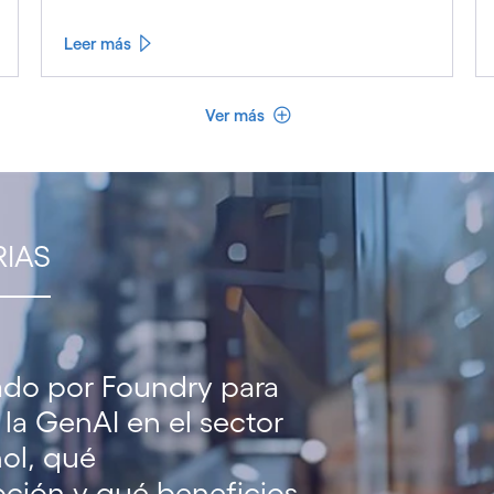
Leer más
Ver menos
Ver más
RIAS
zado por Foundry para
 la GenAI en el sector
ol, qué
pción y qué beneficios