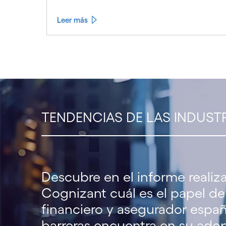
Leer más
TENDENCIAS DE LAS INDUST
Descubre en el informe reali
Cognizant cuál es el papel de
financiero y asegurador españ
barreras encuentra en su ado