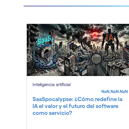
Inteligencia artificial
NaN.NaN.NaN
SaaSpocalypse: ¿Cómo redefine la
IA el valor y el futuro del software
como servicio?