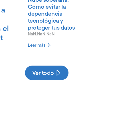
Cómo evitar la
 a
dependencia
tecnológica y
 el
proteger tus datos
NaN.NaN.NaN
t
Leer más
6
See less
See more
Ver todo