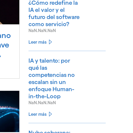
¿Cómo redefine la
IA el valor y el
futuro del software
como servicio?
NaN.NaN.NaN
ano
Leer más
ave
A
IA y talento: por
qué las
competencias no
escalan sin un
enfoque Human-
in-the-Loop
NaN.NaN.NaN
Leer más
Nube soberana: