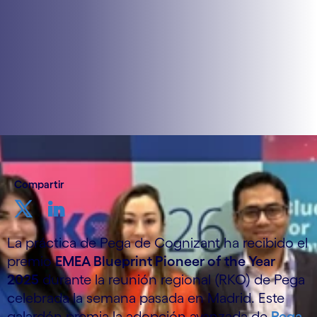
Compartir
La práctica de Pega de Cognizant ha recibido el
premio
EMEA Blueprint Pioneer of the Year
2025
durante la reunión regional (RKO) de Pega
celebrada la semana pasada en Madrid. Este
galardón premia la adopción avanzada de
Pega