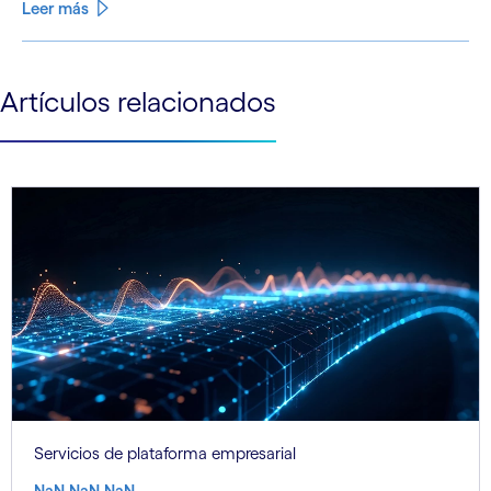
Leer más
See less
Artículos relacionados
See more
Servicios de plataforma empresarial
NaN.NaN.NaN