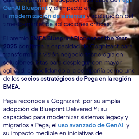
GenAI Blueprint
y el impacto en
la
modernización de sistemas
y aceleración del
time‑to‑market de aplicaciones críticas.
El premio
EMEA Blueprint Pioneer of the Year
2025
confirma la capacidad de Cognizant para
transformar la visión negocio‑tecnología en
soluciones listas para desplegar con mayor
agilidad, consolidando a la compañía como uno
de los s
ocios estratégicos de Pega en la región
EMEA.
Pega reconoce a Cognizant
por su amplia
adopción de Blueprint Delivered™; su
capacidad para modernizar sistemas legacy y
migrarlos a Pega; el
uso avanzado de GenAI
y
su impacto medible en iniciativas de