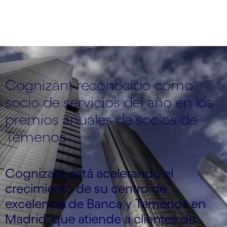
Cognizant reconocido como
socio de servicios del año en los
premios anuales de socios de
Temenos
Cognizant está acelerando el
crecimiento de su centro de
excelencia de Banca y Temenos en
Madrid, que atiende a clientes de