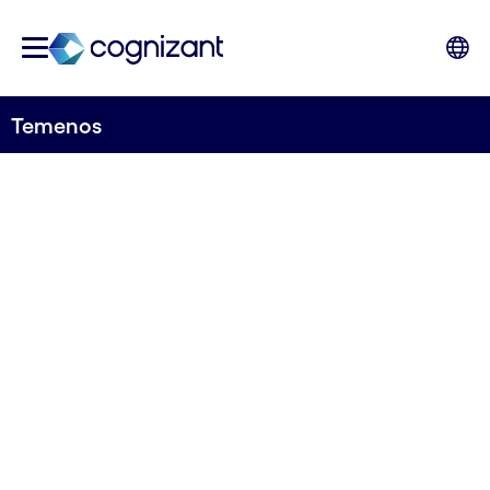
Temenos
Centro de excelencia de
banca y Temenos de
Cognizant en España