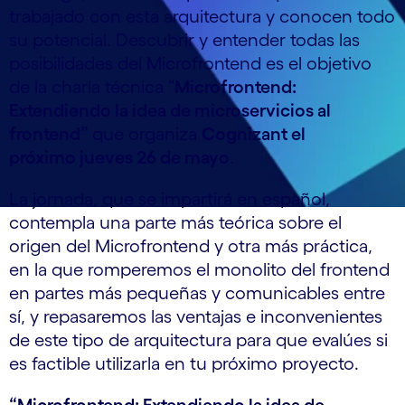
trabajado con esta arquitectura y conocen todo
su potencial. Descubrir y entender todas las
posibilidades del Microfrontend es el objetivo
de la charla técnica “
Microfrontend:
Extendiendo la idea de microservicios al
frontend”
que organiza
Cognizant el
próximo jueves 26 de mayo
.
La jornada, que se impartirá en español,
contempla una parte más teórica sobre el
origen del Microfrontend y otra más práctica,
en la que romperemos el monolito del frontend
en partes más pequeñas y comunicables entre
sí, y repasaremos las ventajas e inconvenientes
de este tipo de arquitectura para que evalúes si
es factible utilizarla en tu próximo proyecto.