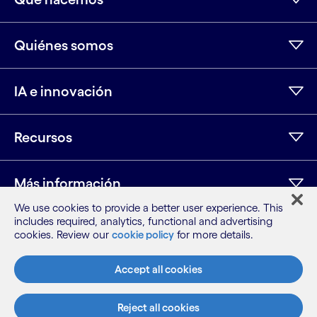
Quiénes somos
IA e innovación
Recursos
Más información
We use cookies to provide a better user experience. This
includes required, analytics, functional and advertising
cookies. Review our
cookie policy
for more details.
LinkedIn
Twitter
Facebook
Instagram
Youtube
Mapa del sitio
Accept all cookies
Condiciones
Aviso de privacidad
Reject all cookies
Aviso de cookies