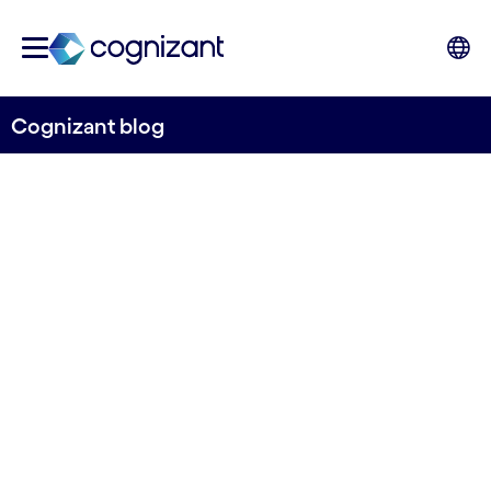
Cognizant blog
Microfrontend: Extendiendo
la idea de microservicios al
frontend
26.05.2022
Evento virtual