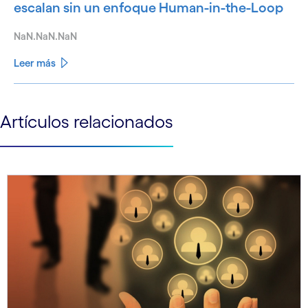
escalan sin un enfoque Human-in-the-Loop
NaN.NaN.NaN
Leer más
See less
Artículos relacionados
See more