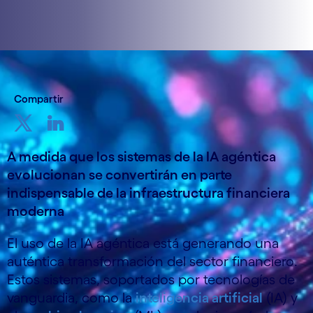
Compartir
A medida que los sistemas de la IA agéntica
evolucionan se convertirán en parte
indispensable de la infraestructura financiera
moderna
El uso de la IA agéntica está generando una
auténtica transformación del sector financiero.
Estos sistemas, soportados por tecnologías de
vanguardia, como la
inteligencia artificial
(IA) y