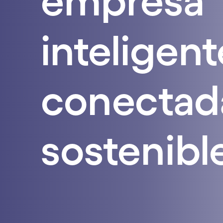
empresa
inteligent
conectad
sostenibl