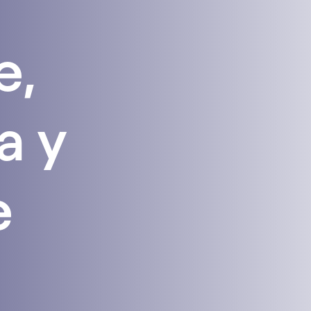
e,
a y
e