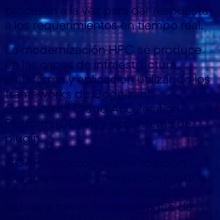
procesan a la vez para dar respuesta
a los requerimientos en tiempo real.
La modernización HPC se produce
en las capas de infraestructura,
plataforma y aplicación utilizando los
frameworks de Cognizant,
Cognizant® Cloud Acceleration
Platform (CCAP) y ecosistema de
plugin.
CCAP proporciona una solución
integral, desde la evaluación hasta la
transformación de las cargas de
trabajo a través del despliegue de