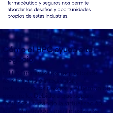
farmacéutico y seguros nos permite
abordar los desafíos y oportunidades
propios de estas industrias.
Cómo el HPC ayuda a tu
negocio
El HPC minimiza los requisitos de
rendimiento e integración,
reduciendo los riesgos y el tiempo de
desarrollo. Debido a que separa
recursos utilizando la virtualización,
los paquetes de tareas masivas se