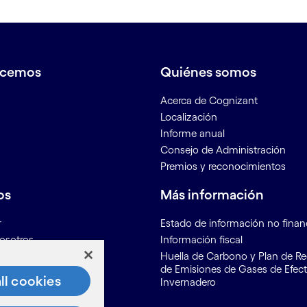
acemos
Quiénes somos
Acerca de Cognizant
Localización
r
Informe anual
Consejo de Administración
Premios y reconocimientos
os
Más información
r
Estado de información no finan
osotros
Información fiscal
ón para proveedores
Huella de Carbono y Plan de R
de Emisiones de Gases de Efec
ll cookies
Invernadero