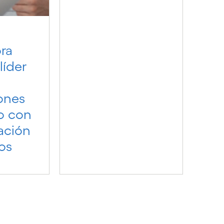
ra
líder
ones
o con
ación
os