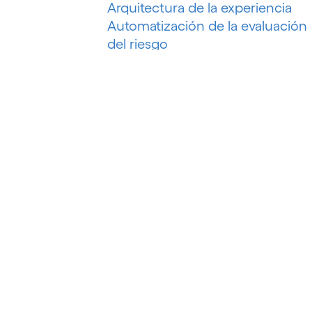
Arquitectura de la experiencia
Automatización de la evaluación
del riesgo
Automatización de la
recuperación de deudas
Automatización de marketing
Automatización de procesos
Automatización del petróleo y el
gas
Automatización inteligente
Automatización inteligente de
procesos
Automatización P&C
Automatización robótica de
procesos (RPA)
B