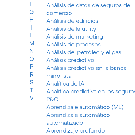
F
Análisis de datos de seguros de
G
comercio
H
Análisis de edificios
I
Análisis de la utility
L
Análisis de marketing
M
Análisis de procesos
N
Análisis del petróleo y el gas
O
Análisis predictivo
P
Análisis predictivo en la banca
R
minorista
S
Analítica de IA
T
Analítica predictiva en los seguro
V
P&C
Aprendizaje automático (ML)
Aprendizaje automático
automatizado
Aprendizaje profundo