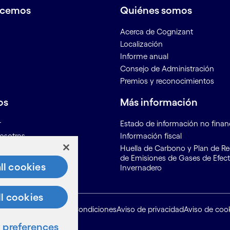
acemos
Quiénes somos
Acerca de Cognizant
Localización
Informe anual
Consejo de Administración
Premios y reconocimientos
os
Más información
r
Estado de información no finan
osotros
Información fiscal
ón para proveedores
Huella de Carbono y Plan de R
de Emisiones de Gases de Efec
ll cookies
Invernadero
ll cookies
Mapa del sitio
Condiciones
Aviso de privacidad
Aviso de coo
preferences