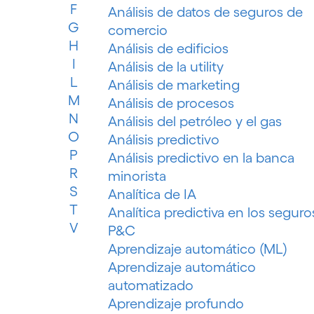
F
Análisis de datos de seguros de
G
comercio
H
Análisis de edificios
I
Análisis de la utility
L
Análisis de marketing
M
Análisis de procesos
N
Análisis del petróleo y el gas
O
Análisis predictivo
P
Análisis predictivo en la banca
R
minorista
S
Analítica de IA
T
Analítica predictiva en los seguro
V
P&C
Aprendizaje automático (ML)
Aprendizaje automático
automatizado
Aprendizaje profundo