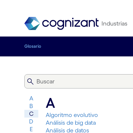
Industrias
Glosario
A
A
B
C
Algoritmo evolutivo
D
Análisis de big data
E
Análisis de datos