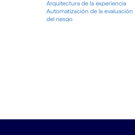
Arquitectura de la experiencia
Automatización de la evaluación
del riesgo
Automatización de la
recuperación de deudas
Automatización de marketing
Automatización de procesos
Automatización del petróleo y el
gas
Automatización inteligente
Automatización inteligente de
procesos
Automatización P&C
Automatización robótica de
procesos (RPA)
B