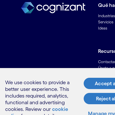
Qué h
Banca como plataforma
Banca como servicio
Industrias
Banca corporativa digital
Servicios
Banca digital
Ideas
Banca minorista digital
Big data
Biometría de voz en la banca
Recurs
Business analytics
Business intelligence
Contacta
BYOD (Bring Your Own Device)
Únete a n
Informaci
C
Glosario
We use cookies to provide a
Accept a
better user experience. This
Cadena de suministro del
includes required, analytics,
Reject a
petróleo y el gas
functional and advertising
Chatbots
cookies. Review our
cookie
LinkedIn
Twitter
Facebook
Instagram
Youtube
Manage my 
Ciberseguridad