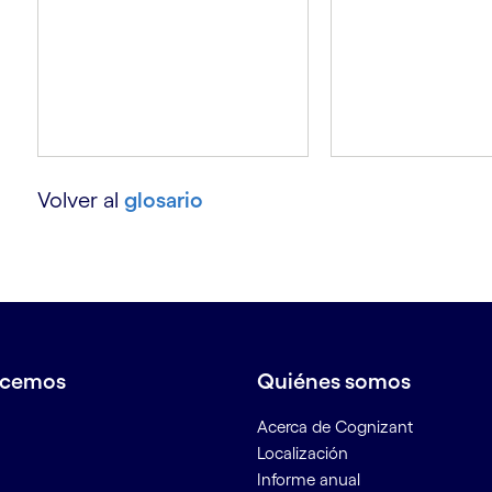
Volver al
glosario
acemos
Quiénes somos
Acerca de Cognizant
Localización
Informe anual