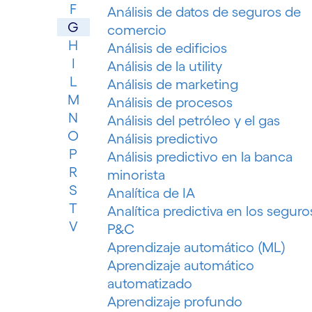
F
Análisis de datos de seguros de
G
comercio
H
Análisis de edificios
I
Análisis de la utility
L
Análisis de marketing
M
Análisis de procesos
N
Análisis del petróleo y el gas
O
Análisis predictivo
P
Análisis predictivo en la banca
R
minorista
S
Analítica de IA
T
Analítica predictiva en los seguro
V
P&C
Aprendizaje automático (ML)
Aprendizaje automático
automatizado
Aprendizaje profundo