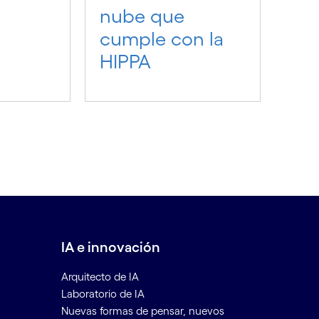
nube que
cumple con la
HIPPA
IA e innovación
Arquitecto de IA
Laboratorio de IA
Nuevas formas de pensar, nuevos