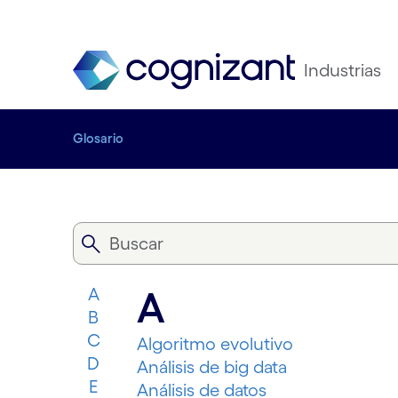
Industrias
Glosario
A
A
B
C
Algoritmo evolutivo
D
Análisis de big data
E
Análisis de datos