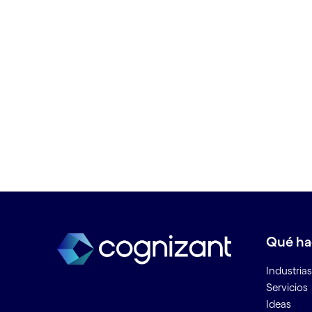
Banca como plataforma
Banca como servicio
Banca corporativa digital
Banca digital
Banca minorista digital
Big data
Biometría de voz en la banca
Business analytics
Business intelligence
BYOD (Bring Your Own Device)
C
Qué h
Cadena de suministro del
Industrias
petróleo y el gas
Servicios
Chatbots
Ideas
Ciberseguridad