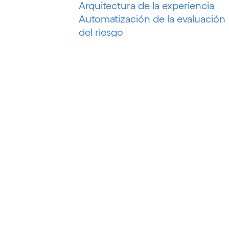
Arquitectura de la experiencia
Automatización de la evaluación
del riesgo
Automatización de la
recuperación de deudas
Automatización de marketing
Automatización de procesos
Automatización del petróleo y el
gas
Automatización inteligente
Automatización inteligente de
procesos
Automatización P&C
Automatización robótica de
procesos (RPA)
B