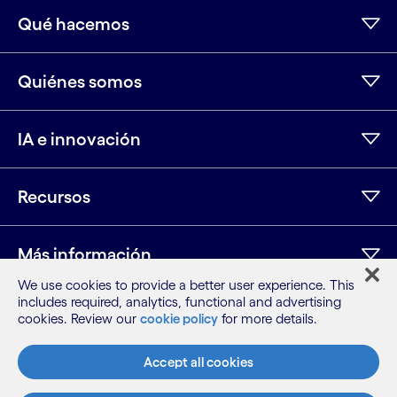
Qué hacemos
Quiénes somos
IA e innovación
Recursos
Más información
We use cookies to provide a better user experience. This
includes required, analytics, functional and advertising
cookies. Review our
cookie policy
for more details.
LinkedIn
Twitter
Facebook
Instagram
Youtube
Mapa del sitio
Accept all cookies
Condiciones
Aviso de privacidad