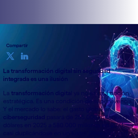
Compartir
La transformación digital sin seguridad
integrada es una ilusión
La
transformación digita
l ya no es una opción
estratégica. Es una condición de supervivencia.
Y el mercado lo sabe: el gasto global en
ciberseguridad
pasará de 255.000 millones de
dólares en 2025 a 580.000 millones en 2031,
casi duplicándose en un lustro
(Research and