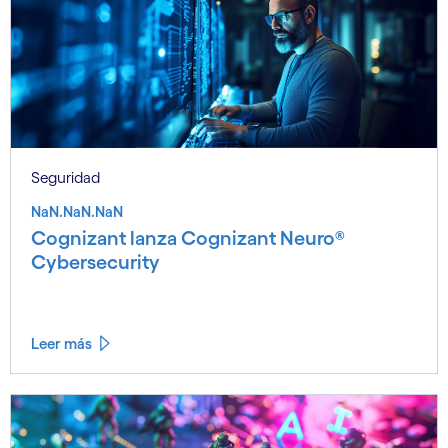
Seguridad
NaN.NaN.NaN
Cognizant lanza Cognizant Neuro®
Cybersecurity
Leer más