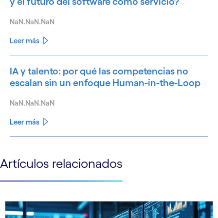
y el futuro del software como servicio?
NaN.NaN.NaN
Leer más
IA y talento: por qué las competencias no
escalan sin un enfoque Human-in-the-Loop
NaN.NaN.NaN
Leer más
See less
Artículos relacionados
See more