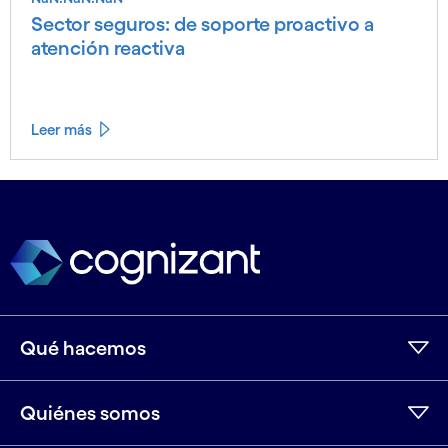
Sector seguros: de soporte proactivo a
atención reactiva
Leer más
Leer menos
Leer más
Qué hacemos
Quiénes somos