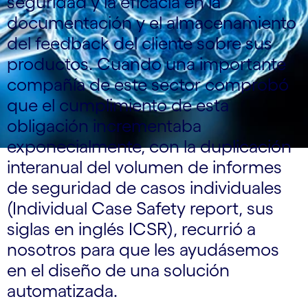
seguridad y la eficacia en la
documentación y el almacenamiento
del feedback del cliente sobre sus
productos. Cuando una importante
compañía de este sector comprobó
que el cumplimiento de esta
obligación incrementaba
exponecialmente, con la duplicación
interanual del volumen de informes
de seguridad de casos individuales
(Individual Case Safety report, sus
siglas en inglés ICSR), recurrió a
nosotros para que les ayudásemos
en el diseño de una solución
automatizada.