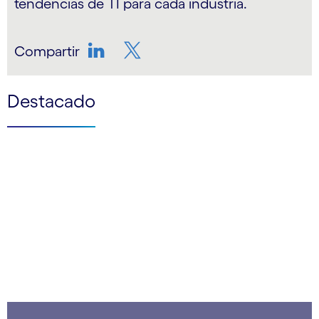
tendencias de TI para cada industria.
Compartir
LinkedIn
Twitter
Destacado