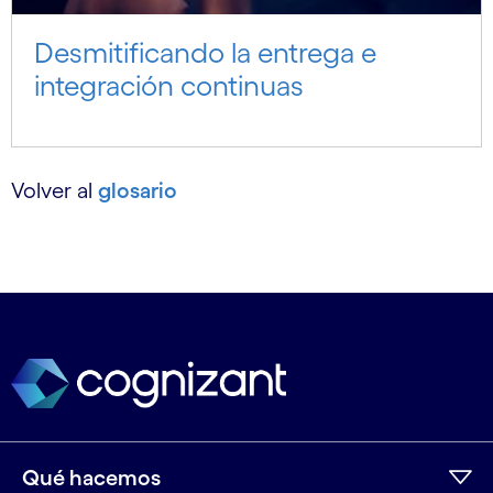
Desmitificando la entrega e
integración continuas
Volver al
glosario
Qué hacemos