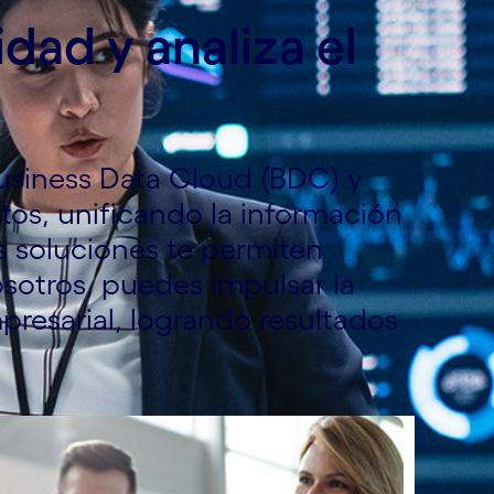
dad y analiza el
Business Data Cloud (BDC) y
tos, unificando la información
s soluciones te permiten
sotros, puedes impulsar la
mpresarial, logrando resultados