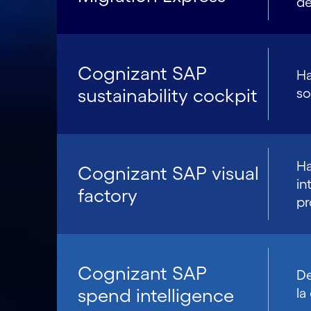
de
Cognizant SAP
Ha
sustainability cockpit
so
Ha
Cognizant SAP visual
in
factory
pr
Cognizant SAP
De
spend intelligence
la