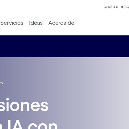
Únete a noso
Servicios
Ideas
Acerca de
P
siones
a IA con