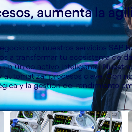
esos, aumenta la agili
negocio con nuestros servicios SAP 
os a transformar tu ecosistema de da
n único activo inteligente. Nuestra
y automatizar procesos clave. Con no
tégica y la gestión del rendimiento e