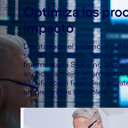
Optimiza los proc
impacto
Desata todo el potencial del 
servicios de datos. Te ayudam
fragmentada SAP y no SAP en u
acceder a mejor información 
planificación financiera estra
empresariales tangibles.