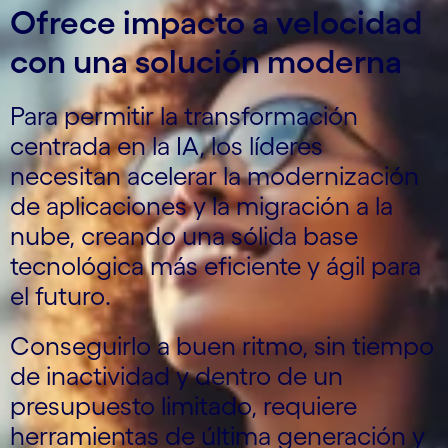
Ofrece impacto a velocidad
con una solución moderna
Para permitir la transformación
centrada en la IA, los líderes
necesitan acelerar la modernización
de aplicaciones y la migración a la
nube, creando una sólida base
tecnológica más eficiente y ágil para
el futuro.
Conseguirlo a buen ritmo, sin tiempo
de inactividad y dentro de un
presupuesto limitado, requiere
herramientas de última generación y