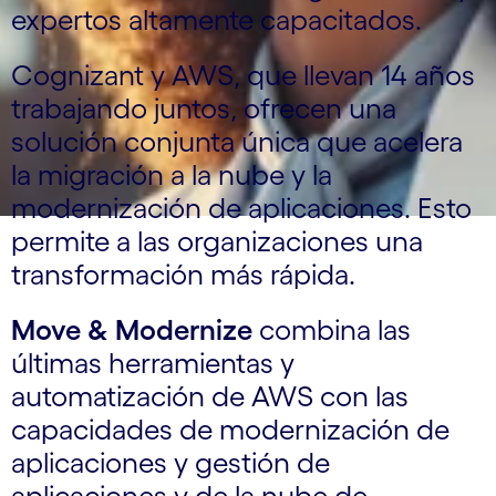
expertos altamente capacitados.
Cognizant y AWS, que llevan 14 años
trabajando juntos, ofrecen una
solución conjunta única que acelera
la migración a la nube y la
modernización de aplicaciones. Esto
permite a las organizaciones una
transformación más rápida.
Move & Modernize
combina las
últimas herramientas y
automatización de AWS con las
capacidades de modernización de
aplicaciones y gestión de
aplicaciones y de la nube de