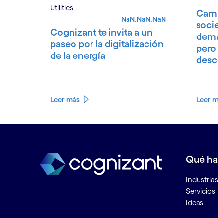
Utilities
Cami
NaN.NaN.NaN
soci
Cognizant te invita a un
dema
paseo por la digitalización
pero 
de la energía
desc
Leer más
Leer 
Ver menos
Ver más
Qué h
Industrias
Servicios
Ideas