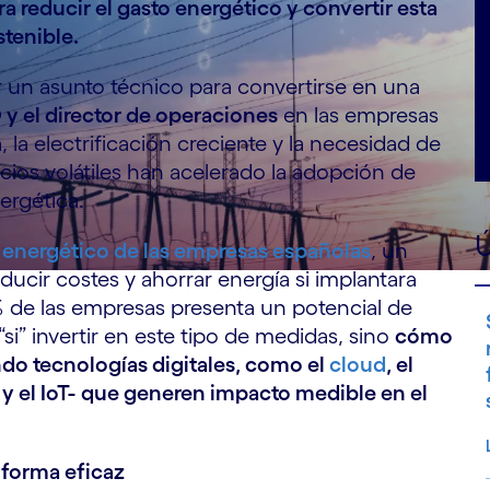
 reducir el gasto energético y convertir esta
stenible.
 un asunto técnico para convertirse en una
 y el director de operaciones
en las empresas
 la electrificación creciente y la necesidad de
ios volátiles han acelerado la adopción de
ergética.
Ú
 energético de las empresas españolas
, un
ducir costes y ahorrar energía si implantara
% de las empresas presenta un potencial de
si” invertir en este tipo de medidas, sino
cómo
do tecnologías digitales, como el
cloud
, el
y el IoT-
que generen impacto medible en el
forma eficaz