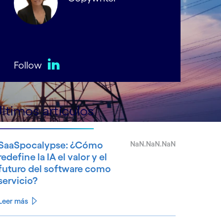
Follow
LinkedIn
ltimos artículos
SaaSpocalypse: ¿Cómo
NaN.NaN.NaN
redefine la IA el valor y el
futuro del software como
servicio?
Leer más