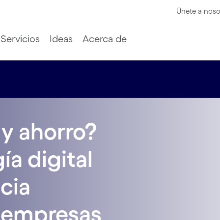
Únete a noso
Servicios
Ideas
Acerca de
y ahorro?
a digital
ncia
s empresas