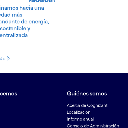
NaN.NaN.NaN
namos hacia una
edad más
ndante de energía,
sostenible y
entralizada
más
acemos
Quiénes somos
Acerca de Cognizant
Localización
Informe anual
Consejo de Administración