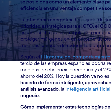
se posiciona como un elemento clave para
eficiencia en una ventaja competitiva so
La
eficiencia energética
ha dejado de ser
prioridad estratégica para el CFO, el COO
españolas. La presión regulatoria europea,
proteger márgenes en un entorno de prec
medidas capaces de reducir la factura en
Según el
III Informe del comportamiento
tercio de las empreas españolas podría re
medidas de eficiencia energética y el 23
ahorro del 20%. Hoy la cuestión ya no es “
hacerlo de forma inteligente, aprovechan
análisis avanzado, la
inteligencia artificial
negocio
.
Cómo implementar estas tecnologías de 