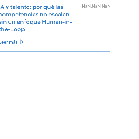
IA y talento: por qué las
NaN.NaN.NaN
competencias no escalan
sin un enfoque Human-in-
the-Loop
Leer más
See less
ee more