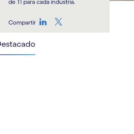
de TI para cada industria.
Compartir
LinkedIn
Twitter
Destacado