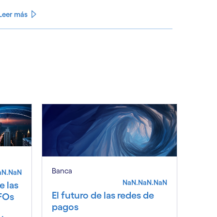
Leer más
See less
ee more
Banca
aN.NaN
NaN.NaN.NaN
e las
El futuro de las redes de
CFOs
pagos