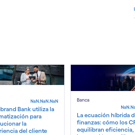
S
Banca
NaN.NaN.NaN
NaN.N
brand Bank utiliza la
La ecuación híbrida d
matización para
finanzas: cómo los 
ucionar la
equilibran eficiencia,
iencia del cliente