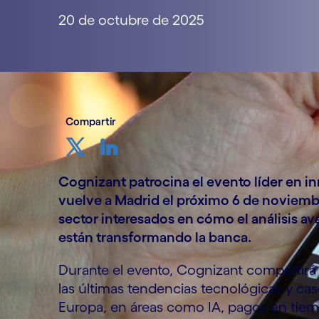
20 de octubre de 2025
Compartir
Cognizant patrocina el evento líder en i
vuelve a Madrid el próximo 6 de noviembre
sector interesados en cómo el análisis av
están transformando la banca.
Durante el evento, Cognizant compartirá c
las últimas tendencias tecnológicas y cas
Europa, en áreas como IA, pagos en tiemp