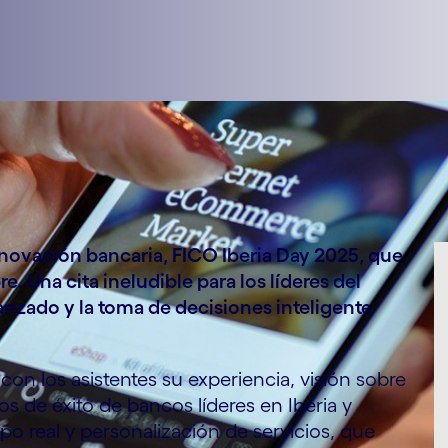
nnovación bancaria, FICO Iberia Day 2025, que
. Una cita ineludible para los líderes del
anzado y la toma de decisiones inteligente
on los asistentes su experiencia, visión sobre
os de éxito de bancos líderes en Iberia y
o real y personalización de servicios, que