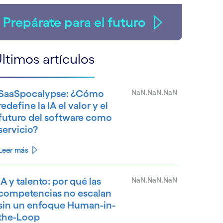
Prepárate para el futuro
ltimos artículos
SaaSpocalypse: ¿Cómo
NaN.NaN.NaN
redefine la IA el valor y el
futuro del software como
servicio?
Leer más
IA y talento: por qué las
NaN.NaN.NaN
competencias no escalan
sin un enfoque Human-in-
the-Loop