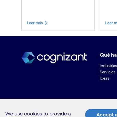
Leer más
Leer 
Ver menos
Ver más
Qué h
Industrias
Servicios
Ideas
Recurs
Contacta
We use cookies to provide a
Accept a