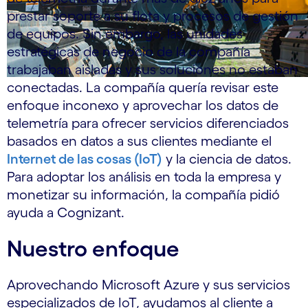
prestar soporte a su flota y procesos de gestión
de equipos. Sin embargo, las unidades
estratégicas de negocio de la compañía
trabajaban aisladas y sus soluciones no estaban
conectadas. La compañía quería revisar este
enfoque inconexo y aprovechar los datos de
telemetría para ofrecer servicios diferenciados
basados en datos a sus clientes mediante el
Internet de las cosas (IoT)
y la ciencia de datos.
Para adoptar los análisis en toda la empresa y
monetizar su información, la compañía pidió
ayuda a Cognizant.
Nuestro enfoque
Aprovechando Microsoft Azure y sus servicios
especializados de IoT, ayudamos al cliente a