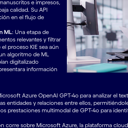
manuscritos e impresos,
aja calidad. Su API
ión en el flujo de
en ML
: Una etapa de
ntos relevantes y filtrar
 el proceso KIE sea aún
 un algoritmo de ML
ían digitalizado
resentara información
crosoft Azure OpenAI GPT-4o para analizar el text
 las entidades y relaciones entre ellos, permitiéndo
s prestaciones multimodal de GPT-4o para identif
ón corre sobre Microsoft Azure, la plataforma cloud