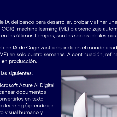
e IA del banco para desarrollar, probar y afinar u
és, OCR), machine learning (ML) o aprendizaje autom
en los últimos tiempos, son los socios ideales par
da en IA de Cognizant adquirida en el mundo acad
MVP) en solo cuatro semanas. A continuación, refi
la en producción.
las siguientes:
icrosoft Azure AI Digital
scanear documentos
nvertirlos en texto
ep learning (aprendizaje
to visual humano y