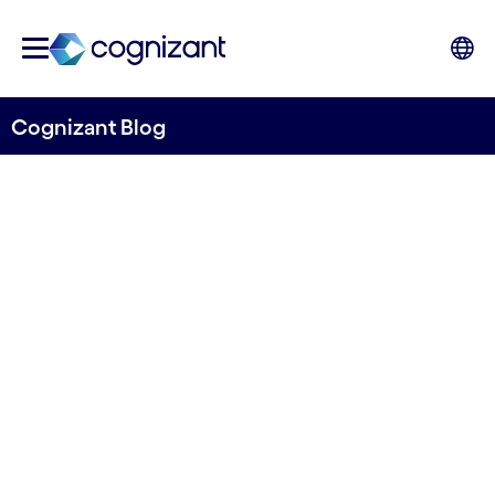
Cognizant Blog
Unir la cadena de valor
de la acuicultura
mediante el diseño
sistémico y el
conocimiento humano