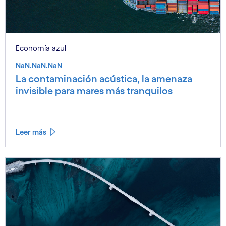
Economía azul
NaN.NaN.NaN
La contaminación acústica, la amenaza
invisible para mares más tranquilos
Leer más