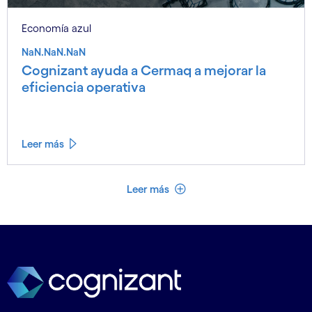
Economía azul
NaN.NaN.NaN
Cognizant ayuda a Cermaq a mejorar la
eficiencia operativa
Leer más
Ver menos
Leer más