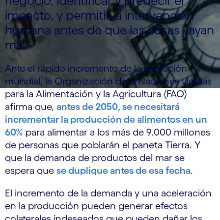
negocio, identificar y predecir el
impacto, y permitir la intervención
humana antes de que las cosas vayan
mal.
Ante el rápido incremento de la población
mundial, la Organización de la Naciones Unidas
para la Alimentación y la Agricultura (FAO)
afirma que,
antes de 2050, se necesitará
incrementar la producción de alimentos en un
60%
para alimentar a los más de 9.000 millones
de personas que poblarán el paneta Tierra. Y
que la demanda de productos del mar se
espera que
se duplique antes de esa fecha
.
El incremento de la demanda y una aceleración
en la producción pueden generar efectos
colaterales indeseados que pueden dañar los