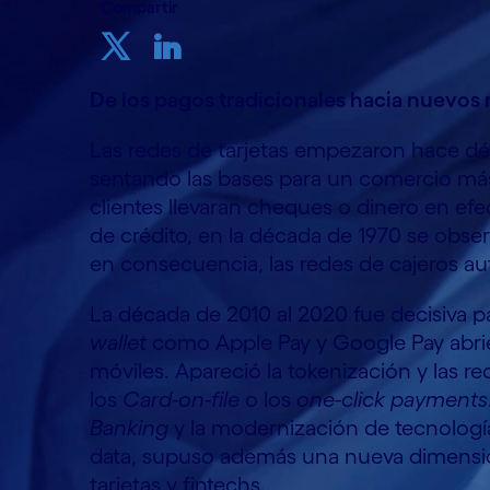
Compartir
De los pagos tradicionales hacia nuevos 
Las redes de tarjetas empezaron hace déc
sentando las bases para un comercio má
clientes llevaran cheques o dinero en efect
de crédito, en la década de 1970 se observ
en consecuencia, las redes de cajeros au
La década de 2010 al 2020 fue decisiva pa
wallet
como Apple Pay y Google Pay abri
móviles. Apareció la tokenización y las
los
Card-on-file
o los
one-click payments
Banking
y la modernización de tecnología
data, supuso además una nueva dimensió
tarjetas y fintechs.