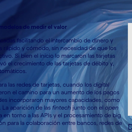
modelos de medir el valor
adas facilitando el intercambio de dinero y
s rápido y cómodo, sin necesidad de que los
ivo. Si bien el inicio lo marcaron las tarjetas
ó el crecimiento de las tarjetas de débito y,
tomáticos.
ra las redes de tarjetas, cuando los
digital
eron el camino para un aumento de los pagos
 redes incorporaron mayores capacidades, como
. La aparición de las
fintech
junto con el
open
 en torno a las APIs y el procesamiento de big
n para la colaboración entre bancos, redes de