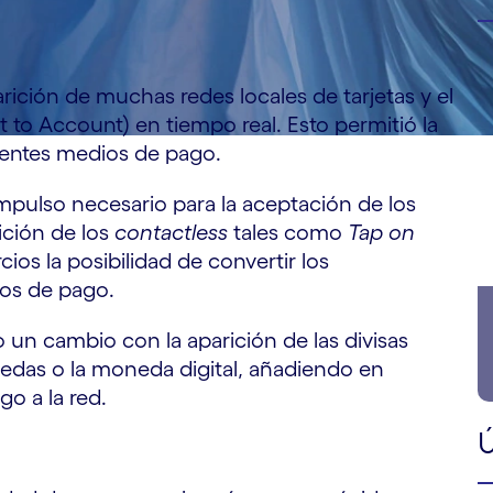
rición de muchas redes locales de tarjetas y el
to Account) en tiempo real. Esto permitió la
rentes medios de pago.
pulso necesario para la aceptación de los
ición de los
contactless
tales como
Tap on
ios la posibilidad de convertir los
vos de pago.
 un cambio con la aparición de las divisas
onedas o la moneda digital, añadiendo en
o a la red.
Ú