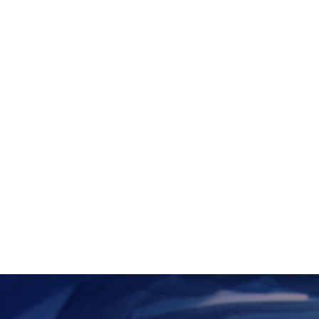
ager, Banking &
y Khajuria, Senior
North America;
ad of Cards and