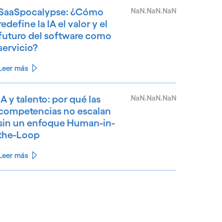
SaaSpocalypse: ¿Cómo
NaN.NaN.NaN
redefine la IA el valor y el
futuro del software como
servicio?
Leer más
IA y talento: por qué las
NaN.NaN.NaN
competencias no escalan
sin un enfoque Human-in-
the-Loop
Leer más
See less
ee more