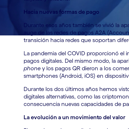
Hacia nuevas formas de pago
Durante esos años también se vivió la apa
auge de las redes de pagos A2A (Account 
transición hacia redes que soportan dife
La pandemia del COVID proporcionó el im
pagos digitales. Del mismo modo, la apar
phone
y los pagos QR dieron a los comerc
smartphones (Android, iOS) en dispositi
Durante los dos últimos años hemos visto
digitales alternativas, como las criptom
consecuencia nuevas capacidades de pag
La evolución a un movimiento del valor