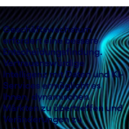
Geschäftswachstum
erfordert eine bessere
Entscheidungsfindung.
Vertrauenswürdige
Intelligenz mit Daten und KI-
Services ermöglicht es
Ihnen, dynamischen
Märkten zu übertreffen und
Veränderungen zu