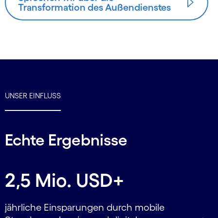
Transformation des Außendienstes
UNSER EINFLUSS
Echte Ergebnisse
Carousel starts
2,5 Mio. USD+
jährliche Einsparungen durch mobile
a