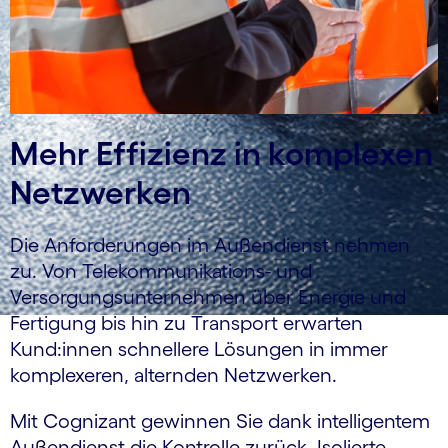
Mehr Effizienz in komplexen
Netzwerken
Die Anforderungen im Außendienst nehmen
zu. Von Telekommunikations- und
Versorgungsunternehmen über Energie und
Fertigung bis hin zu Transport erwarten
Kund:innen schnellere Lösungen in immer
komplexeren, alternden Netzwerken.
Mit Cognizant gewinnen Sie dank intelligentem
Außendienst die Kontrolle zurück. Isolierte