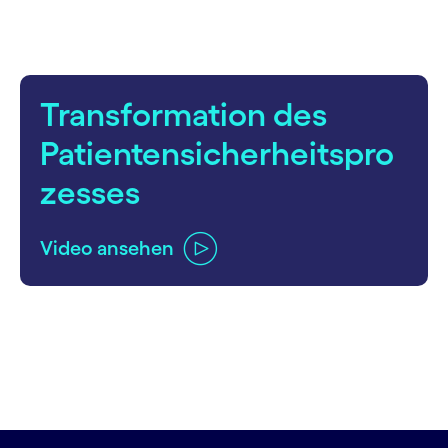
Transformation des
Patientensicherheitspro
zesses
Video ansehen
carousel ends