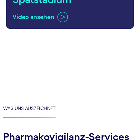
Video ansehen
carousel ends
WAS UNS AUSZEICHNET
Pharmakovigilanz-Services