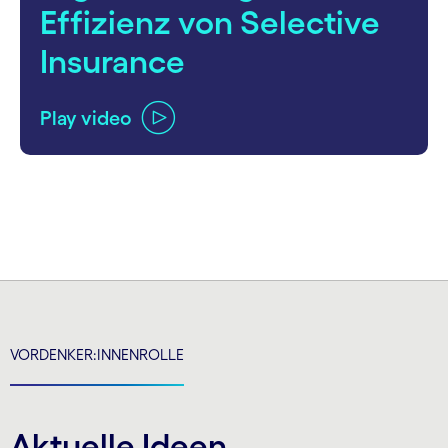
Effizienz von Selective
Insurance
Play video
carousel ends
VORDENKER:INNENROLLE
Aktuelle Ideen