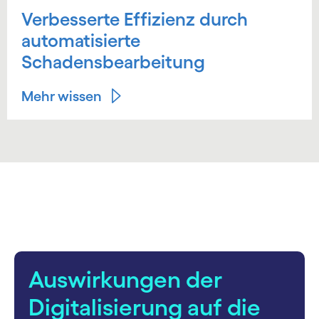
Verbesserte Effizienz durch
automatisierte
Schadensbearbeitung
Mehr wissen
carousel starts
Auswirkungen der
Digitalisierung auf die