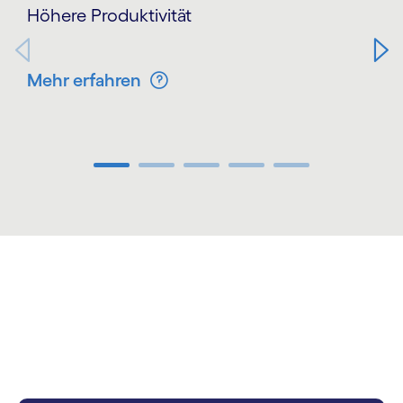
Höhere Produktivität
Mehr erfahren
Carousel ends
carousel starts