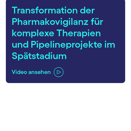
Transformation der
Pharmakovigilanz für
komplexe Therapien
und Pipelineprojekte im
Spätstadium
Video ansehen