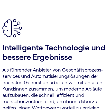
carousel ends
Intelligente Technologie und
bessere Ergebnisse
Als führender Anbieter von Geschäfts­prozess­
services und Automatisierungs­lösungen der
nächsten Generation arbeiten wir mit unseren
Kund:innen zusammen, um moderne Abläufe
aufzubauen, die schnell, effizient und
menschen­zentriert sind, um ihnen dabei zu
helfen, einen Wettbewerbs­vorteil zu erzielen.