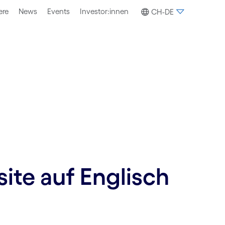
ere
News
Events
Investor:innen
CH-DE
site auf Englisch