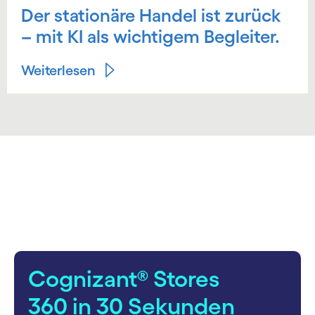
Der stationäre Handel ist zurück
– mit KI als wichtigem Begleiter.
Weiterlesen
carousel starts
Cognizant® Stores
360 in 30 Sekunden