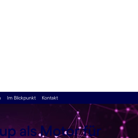
n
Im Blickpunkt
Kontakt
p als Motor für