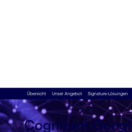
großem
Maßstab
Übersicht
Unser Angebot
Signature-Lösungen
Cognizant Google