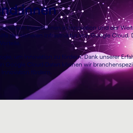
und:innen
ierlichen Investitionen in Innovation und der Weite
fe der sicheren Infrastruktur von Google Cloud. 
orteile.
ogie, um Innovation zu fördern. Dank unserer Erfa
in Google Cloud-Daten können wir branchenspezifi
 Innovation fördern.