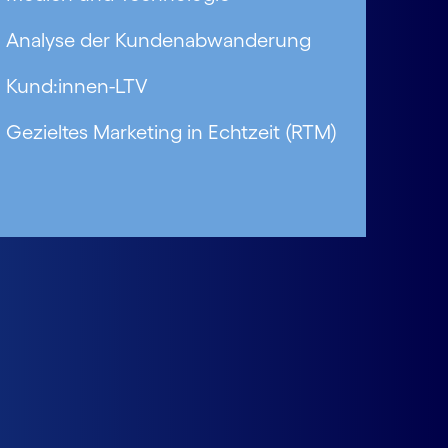
Analyse der Kundenabwanderung
Kund:innen-LTV
Gezieltes Marketing in Echtzeit (RTM)