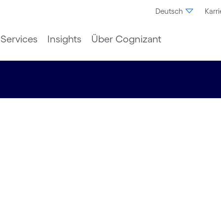
Deutsch
Karri
Services
Insights
Über Cognizant
loud
on in