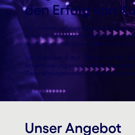
den Erfolg von K
Mit unserem einzigartigen Ansatz, kontinu
unternehmensspezifische Probleme mithil
das Kundenerlebnis und bieten konkrete V
Wir verbinden Kultur, Talent und Technol
Modernisierung sowie unserer Expertise 
Geschäftsergebnisse und kontinuierliche
Unser Angebot