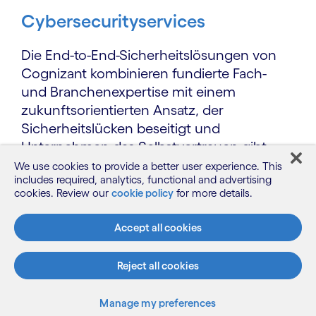
Cybersecurityservices
Die End-to-End-Sicherheitslösungen von
Cognizant kombinieren fundierte Fach-
und Branchen­expertise mit einem
zukunftsorientierten Ansatz, der
Sicherheitslücken beseitigt und
Unternehmen das Selbstvertrauen gibt,
mutig zu sein, schneller voranzukommen
We use cookies to provide a better user experience. This
includes required, analytics, functional and advertising
und erfolgreich zu sein.
cookies. Review our
cookie policy
for more details.
Mehr erfahren
Accept all cookies
Reject all cookies
Manage my preferences