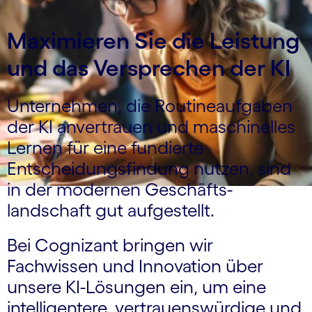
Maximieren Sie die Leistung
und das Versprechen der KI
Unternehmen, die Routineaufgaben
der KI anvertrauen und maschinelles
Lernen für eine fundierte
Entscheidungs­findung nutzen, sind
in der modernen Geschäfts­
landschaft gut aufgestellt.
Bei Cognizant bringen wir
Fachwissen und Innovation über
unsere KI-Lösungen ein, um eine
intelligentere, vertrauenswürdige und