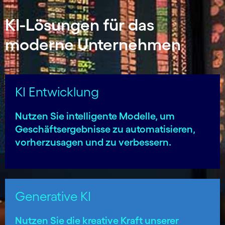
KI-Lösungen für das
moderne Unternehmen
KI Entwicklung
Nutzen Sie intelligente Modelle, um
Geschäfts­ergeb­nisse zu automatisieren,
vorherzu­sagen und zu verbessern.
Generative KI
Nutzen Sie die kreative Kraft unserer