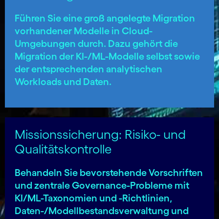
Führen Sie eine groß angelegte Migration
vorhandener Modelle in Cloud-
Umgebungen durch. Dazu gehört die
Migration der KI-/ML-Modelle selbst sowie
der entsprechenden analytischen
Workloads und Daten.
Missionssicherung: Risiko- und
Qualitätskontrolle
Behandeln Sie bevorstehende Vorschriften
und zentrale Governance-Probleme mit
KI/ML-Taxonomien und -Richtlinien,
Daten-/Modell­bestands­verwaltung und