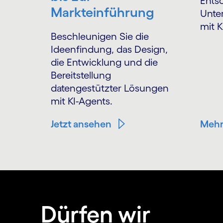
Ents
Markteinführung
Unte
mit 
Beschleunigen Sie die
Ideenfindung, das Design,
die Entwicklung und die
Bereitstellung
datengestützter Lösungen
mit KI-Agents.
Jetzt ansehen
Mehr
Dürfen wir