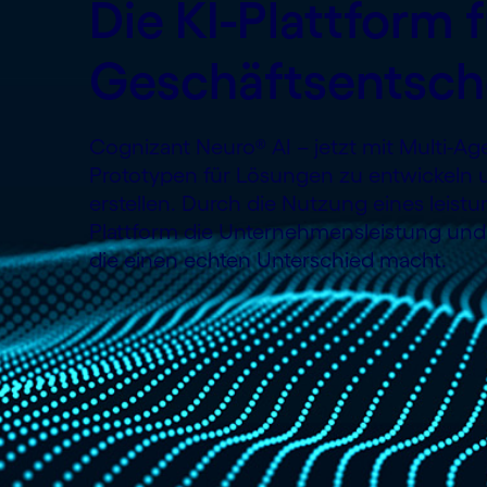
Die KI-Plattform f
Geschäftsentsc
Cognizant Neuro® AI – jetzt mit Multi-A
Prototypen für Lösungen zu entwickeln 
erstellen. Durch die Nutzung eines leistu
Plattform die Unternehmensleistung und 
die einen echten Unterschied macht.