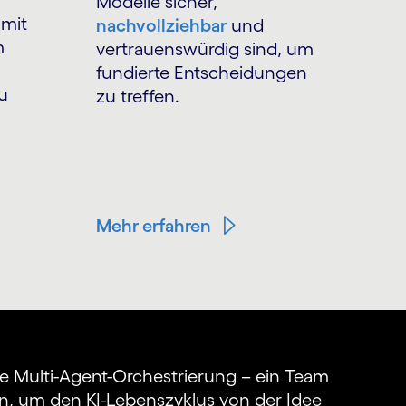
Modelle sicher,
 mit
nachvollziehbar
und
m
vertrauenswürdig sind, um
fundierte Entscheidungen
u
zu treffen.
Mehr erfahren
re Multi-Agent-Orchestrierung – ein Team
en, um den KI-Lebenszyklus von der Idee