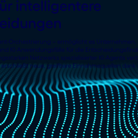
ür intelligentere
heidungen
gent-Orchestrierung – ermöglicht es Unternehmen
und KI-Anwendungsfälle für die Entscheidungsfind
ngsstarken Netzwerks spezialisierter KI-Agents ver
erschließt neue, greifbare Einnahmequellen dank