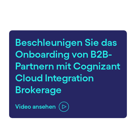
carousel starts
Beschleunigen Sie das
Onboarding von B2B-
Partnern mit Cognizant
Cloud Integration
Brokerage
Video ansehen