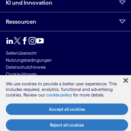
KI und Innovation
Ressourcen
LinkedIn
Twitter
Facebook
Instagram
YouTube
Seitenübersicht
Nutzungsbedingungen
Datenschutzhinweis
Cookie-Hinweis
We use cookies to provide a better user experience. This
©2026 Cognizant, alle Rechte vorbehalten
includes required, analytics, functional and advertising
cookies. Review our
cookie policy
for more details.
Accept all cookies
Reject all cookies