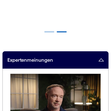
carousel ends
Expertenmeinungen