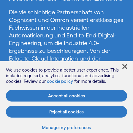
Die vielschichtige Partnerschaft von
Cognizant und Omron vereint erstklassiges
Fachwissen in der industriellen
Automatisierung und End-to-End-Digital-
Engineering, um die Industrie 4.0-
Ergebnisse zu beschleunigen. Von der
Edge-to-Cloud-Integration und der
Reduzierung des CO2-Fußabdrucks bis hin
We use cookies to provide a better user experience. This
zu vorausschauender Wartung und
includes required, analytics, functional and advertising
intelligentem Materialhandling sind wir
cookies. Review our
cookie policy
for more details.
einzigartig positioniert, um gemeinsam mit
Accept all cookies
Kund:innen die Fabrik der Zukunft mit
schnellerer Bereitstellung, bewährten
Playbooks und globalen Engineering-
Reject all cookies
Labors zu gestalten – für zuverlässig
skalierbare Innovationen.
Manage my preferences