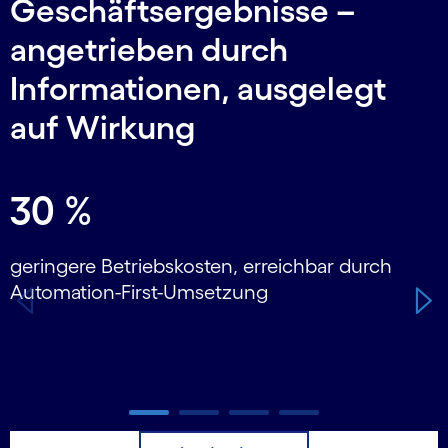
Geschäftsergebnisse –
angetrieben durch
Informationen, ausgelegt
auf Wirkung
Carousel starts
30 %
geringere Betriebskosten, erreichbar durch
g
Automation-First-Umsetzung
B
Carousel ends